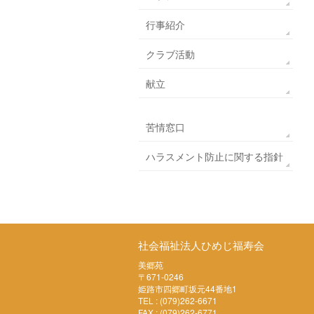
行事紹介
クラブ活動
献立
苦情窓口
ハラスメント防止に関する指針
社会福祉法人ひめじ福寿会
美郷苑
〒671-0246
姫路市四郷町坂元44番地1
TEL : (079)262-6671
FAX : (079)262-6771