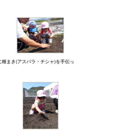
に種まき(アスパラ・チシャ)を手伝っ