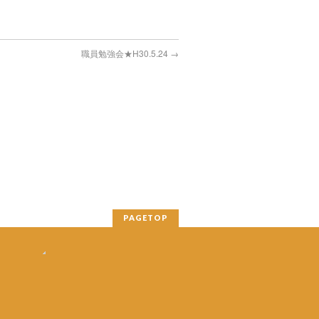
職員勉強会★H30.5.24
→
PAGETOP