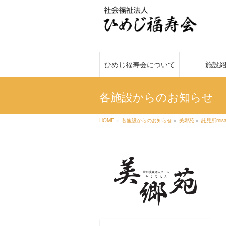
ひめじ福寿会について
施設
各施設からのお知らせ
HOME
»
各施設からのお知らせ
»
美郷苑
»
託児所misa