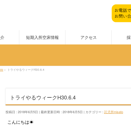
紹介
短期入所空床情報
アクセス
採
to
»
トライやるウィークH30.6.4
トライやるウィークH30.6.4
投稿日 : 2018年6月5日
最終更新日時 : 2018年6月5日
カテゴリー :
託児所misato
こんにちは☀