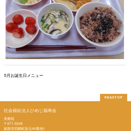
5月お誕生日メニュー
PAGETOP
社会福祉法人ひめじ福寿会
美郷苑
〒671-0246
姫路市四郷町坂元44番地1