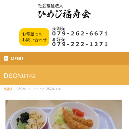
MENU
DSCN0142
HOME
»
DSCN0142
メディア
DSCN0142