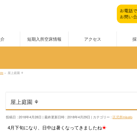
紹介
短期入所空床情報
アクセス
採
to
»
屋上庭園 ⚘
屋上庭園 ⚘
投稿日 : 2018年4月28日
最終更新日時 : 2018年4月29日
カテゴリー :
託児所misato
4月下旬になり、日中は暑くなってきましたね
☀