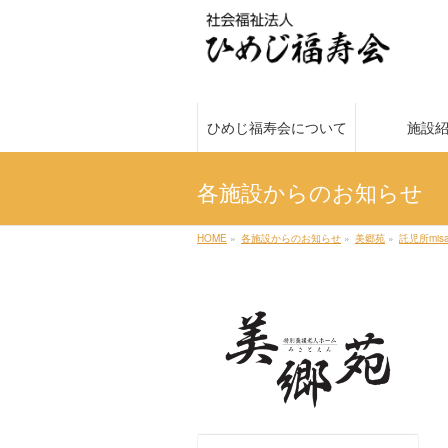
ひめじ福寿会について
施設
各施設からのお知らせ
HOME
»
各施設からのお知らせ
»
美郷苑
»
託児所misa