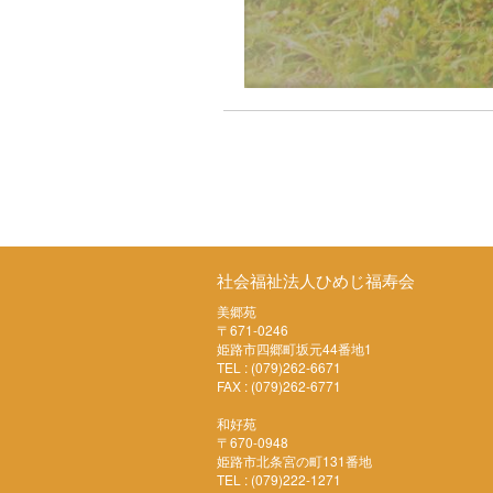
社会福祉法人ひめじ福寿会
美郷苑
〒671-0246
姫路市四郷町坂元44番地1
TEL : (079)262-6671
FAX : (079)262-6771
和好苑
〒670-0948
姫路市北条宮の町131番地
TEL : (079)222-1271