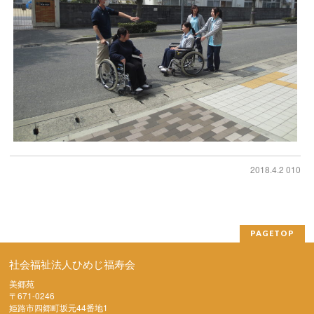
2018.4.2 010
PAGETOP
社会福祉法人ひめじ福寿会
美郷苑
〒671-0246
姫路市四郷町坂元44番地1