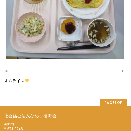
10
12
オムライス
PAGETOP
社会福祉法人ひめじ福寿会
美郷苑
〒671-0246